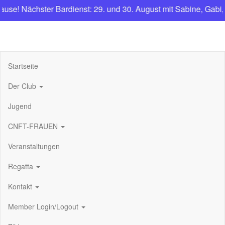
e! Nächster Bardienst: 29. und 30. August mit Sabine, Gabi, 
CNFT
Club Nautique Français de Tegel
Startseite
Der Club
Jugend
CNFT-FRAUEN
Veranstaltungen
Regatta
Kontakt
Member Login/Logout