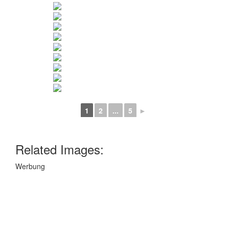
1
2
...
5
►
Related Images:
Werbung