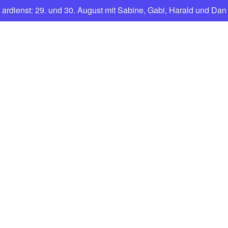
enst: 29. und 30. August mit Sabine, Gabi, Harald und Dany.
CNFT
Club Nautique Français de Tegel