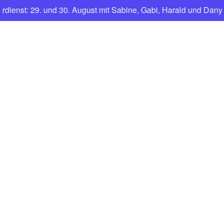
nst: 29. und 30. August mit Sabine, Gabi, Harald und Dany.
CNFT
Club Nautique Français de Tegel