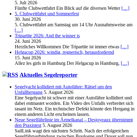
5. Juli 2026
Fünfte Clubwettfahrt Ein Blick auf die diversen Wetter
[…]
5. Clubwettfahrt und Sommerfest
30. Juni 2026
5. Clubwettfahrt am Samstag um 14 Uhr Ausnahmsweise am
[…]
Tripartite 2026: And the winner is
24. Juni 2026
Herzliches Willkommen Die Tripartite ist immer etwas
[…]
Helgacup 2026: windig, regnerisch, herausfordernd
15. Juni 2026
Allez les girls in Hamburg Der Helgacup in Hamburg,
[…]
Aktuelles Segelreporter
Segelyacht kollidiert mit Autofähre: Rätsel um den
Unfallhergang
5. August 2026
Eine Segelyacht ist schwer mit einer Autofähre kollidiert und
dabei entmastet worden. Ein Video des Unfalls verbreitet sich
rasant im Netz. Ein technischer Defekt könnte den Hergang in
einem anderen Licht erscheinen lassen.
Neue Segelfährlinie im Ärmelkanal – Desjoyeaux übernimmt
den Praxistest
5. August 2026
SailLink wagt den nächsten Schritt. Nach der erfolgreichen
Segelfährverbindung zwischen Boulogne und Dover soll nun