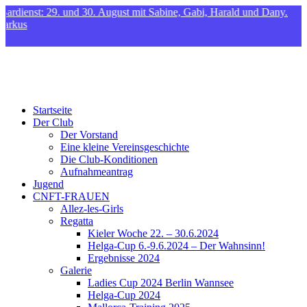
dienst: 29. und 30. August mit Sabine, Gabi, Harald und Dany.
kus
CNFT
Club Nautique Français de Tegel
Startseite
Der Club
Der Vorstand
Eine kleine Vereinsgeschichte
Die Club-Konditionen
Aufnahmeantrag
Jugend
CNFT-FRAUEN
Allez-les-Girls
Regatta
Kieler Woche 22. – 30.6.2024
Helga-Cup 6.-9.6.2024 – Der Wahnsinn!
Ergebnisse 2024
Galerie
Ladies Cup 2024 Berlin Wannsee
Helga-Cup 2024