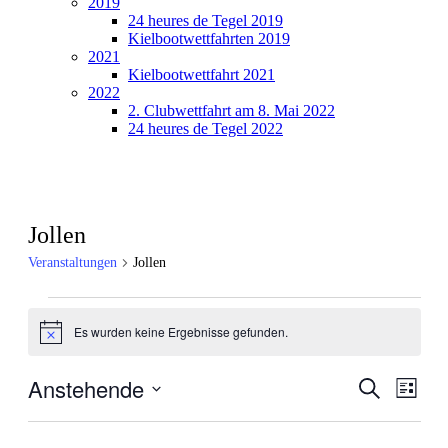
2019
24 heures de Tegel 2019
Kielbootwettfahrten 2019
2021
Kielbootwettfahrt 2021
2022
2. Clubwettfahrt am 8. Mai 2022
24 heures de Tegel 2022
Jollen
Veranstaltungen
Jollen
Veranstaltungen
Es wurden keine Ergebnisse gefunden.
Hinweis
Anstehende
Veranstal
Veran
Suche
Liste
Ansic
Such-
Datum
Navig
wählen.
und