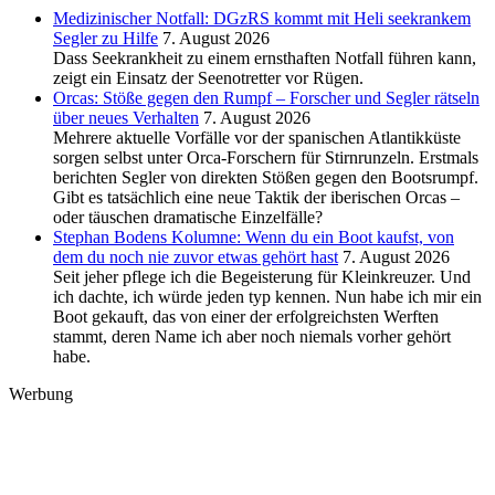
Medizinischer Notfall: DGzRS kommt mit Heli seekrankem
Segler zu Hilfe
7. August 2026
Dass Seekrankheit zu einem ernsthaften Notfall führen kann,
zeigt ein Einsatz der Seenotretter vor Rügen.
Orcas: Stöße gegen den Rumpf – Forscher und Segler rätseln
über neues Verhalten
7. August 2026
Mehrere aktuelle Vorfälle vor der spanischen Atlantikküste
sorgen selbst unter Orca-Forschern für Stirnrunzeln. Erstmals
berichten Segler von direkten Stößen gegen den Bootsrumpf.
Gibt es tatsächlich eine neue Taktik der iberischen Orcas –
oder täuschen dramatische Einzelfälle?
Stephan Bodens Kolumne: Wenn du ein Boot kaufst, von
dem du noch nie zuvor etwas gehört hast
7. August 2026
Seit jeher pflege ich die Begeisterung für Kleinkreuzer. Und
ich dachte, ich würde jeden typ kennen. Nun habe ich mir ein
Boot gekauft, das von einer der erfolgreichsten Werften
stammt, deren Name ich aber noch niemals vorher gehört
habe.
Werbung