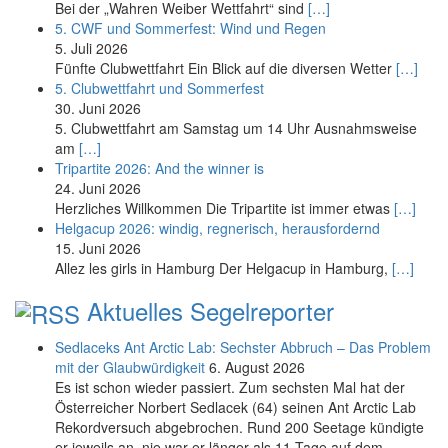
Bei der „Wahren Weiber Wettfahrt“ sind
[…]
5. CWF und Sommerfest: Wind und Regen
5. Juli 2026
Fünfte Clubwettfahrt Ein Blick auf die diversen Wetter
[…]
5. Clubwettfahrt und Sommerfest
30. Juni 2026
5. Clubwettfahrt am Samstag um 14 Uhr Ausnahmsweise
am
[…]
Tripartite 2026: And the winner is
24. Juni 2026
Herzliches Willkommen Die Tripartite ist immer etwas
[…]
Helgacup 2026: windig, regnerisch, herausfordernd
15. Juni 2026
Allez les girls in Hamburg Der Helgacup in Hamburg,
[…]
Aktuelles Segelreporter
Sedlaceks Ant Arctic Lab: Sechster Abbruch – Das Problem
mit der Glaubwürdigkeit
6. August 2026
Es ist schon wieder passiert. Zum sechsten Mal hat der
Österreicher Norbert Sedlacek (64) seinen Ant Arctic Lab
Rekordversuch abgebrochen. Rund 200 Seetage kündigte
er jeweils an, nie war er länger als 11 Tage auf dem