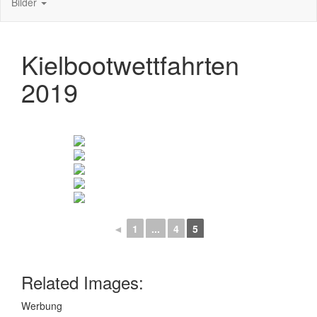
Bilder
Kielbootwettfahrten
2019
◄
1
...
4
5
Related Images:
Werbung