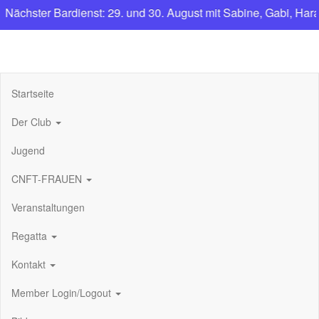
chster Bardienst: 29. und 30. August mit Sabine, Gabi, Haral
CNFT
Club Nautique Français de Tegel
Startseite
Der Club
Jugend
CNFT-FRAUEN
Veranstaltungen
Regatta
Kontakt
Member Login/Logout