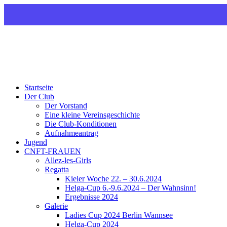
CNFT
Club Nautique Français de Tegel
Startseite
Der Club
Der Vorstand
Eine kleine Vereinsgeschichte
Die Club-Konditionen
Aufnahmeantrag
Jugend
CNFT-FRAUEN
Allez-les-Girls
Regatta
Kieler Woche 22. – 30.6.2024
Helga-Cup 6.-9.6.2024 – Der Wahnsinn!
Ergebnisse 2024
Galerie
Ladies Cup 2024 Berlin Wannsee
Helga-Cup 2024