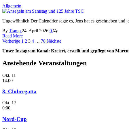
Allgemein
Ungewöhnlich Der Calendrier sagte es, Jens hat es geschrieben und je
By
Tramp
24. April 2026
0
Read More
Seitennummerierung
Vorherige
1
2
3
4
…
78
Nächste
der
Unser Instagram Kanal: Kreiert, erstellt und gepflegt von Marcu
Beiträge
Anstehende Veranstaltungen
Okt.
11
14:00
8. Clubregatta
Okt.
17
0:00
Nord-Cup