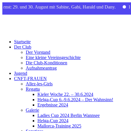
st: 29. und 30. August mit Sabine, Gabi, Harald und Dany.
Bea
CNFT
Club Nautique Français de Tegel
Startseite
Der Club
Der Vorstand
Eine kleine Vereinsgeschichte
Die Club-Konditionen
Aufnahmeantrag
Jugend
CNFT-FRAUEN
Allez-les-Girls
Regatta
Kieler Woche 22. – 30.6.2024
Helga-Cup 6.-9.6.2024 – Der Wahnsinn!
Ergebnisse 2024
Galerie
Ladies Cup 2024 Berlin Wannsee
Helga-Cup 2024
Mallorca-Training 2025