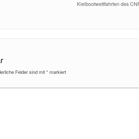
Kielbootwettfahrten des C
r
derliche Felder sind mit
*
markiert