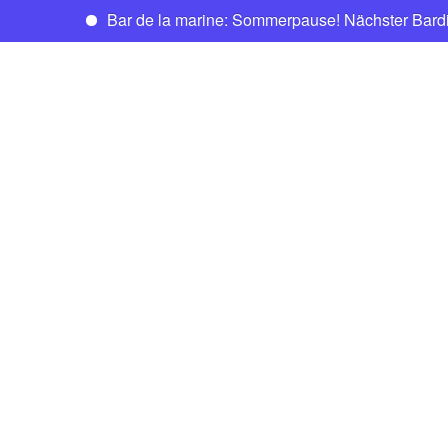
Bar de la marine: Sommerpause! Nächster Bardienst: 2
CNFT
Club Nautique Français de Tegel