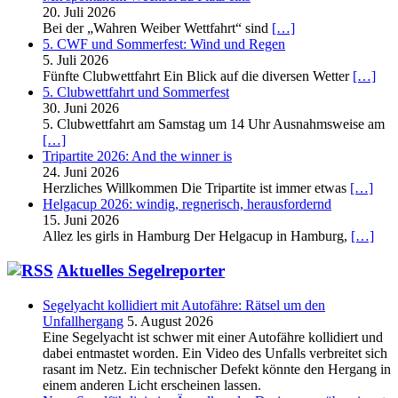
20. Juli 2026
Bei der „Wahren Weiber Wettfahrt“ sind
[…]
5. CWF und Sommerfest: Wind und Regen
5. Juli 2026
Fünfte Clubwettfahrt Ein Blick auf die diversen Wetter
[…]
5. Clubwettfahrt und Sommerfest
30. Juni 2026
5. Clubwettfahrt am Samstag um 14 Uhr Ausnahmsweise am
[…]
Tripartite 2026: And the winner is
24. Juni 2026
Herzliches Willkommen Die Tripartite ist immer etwas
[…]
Helgacup 2026: windig, regnerisch, herausfordernd
15. Juni 2026
Allez les girls in Hamburg Der Helgacup in Hamburg,
[…]
Aktuelles Segelreporter
Segelyacht kollidiert mit Autofähre: Rätsel um den
Unfallhergang
5. August 2026
Eine Segelyacht ist schwer mit einer Autofähre kollidiert und
dabei entmastet worden. Ein Video des Unfalls verbreitet sich
rasant im Netz. Ein technischer Defekt könnte den Hergang in
einem anderen Licht erscheinen lassen.