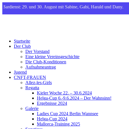
rdienst: 29. und 30. August mit Sabine, Gabi, Harald und Dany.
CNFT
Club Nautique Français de Tegel
Startseite
Der Club
Der Vorstand
Eine kleine Vereinsgeschichte
Die Club-Konditionen
Aufnahmeantrag
Jugend
CNFT-FRAUEN
Allez-les-Girls
Regatta
Kieler Woche 22. – 30.6.2024
Helga-Cup 6.-9.6.2024 – Der Wahnsinn!
Ergebnisse 2024
Galerie
Ladies Cup 2024 Berlin Wannsee
Helga-Cup 2024
Mallorca-Training 2025