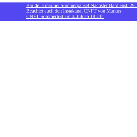
Bar de la marine: Sommerpause! Nächster Bardienst: 29. und 30. 
Beachtet auch den Instakanal CNFT von Markus
CNFT Sommerfest am 4. Juli ab 18 Uhr