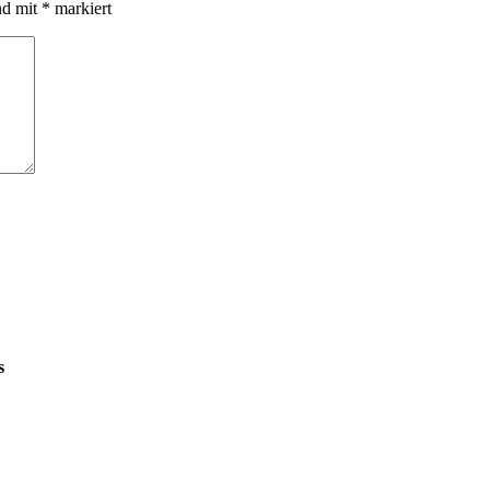
nd mit
*
markiert
s