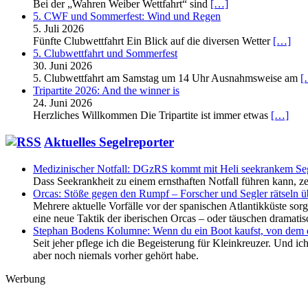
Bei der „Wahren Weiber Wettfahrt“ sind
[…]
5. CWF und Sommerfest: Wind und Regen
5. Juli 2026
Fünfte Clubwettfahrt Ein Blick auf die diversen Wetter
[…]
5. Clubwettfahrt und Sommerfest
30. Juni 2026
5. Clubwettfahrt am Samstag um 14 Uhr Ausnahmsweise am
[
Tripartite 2026: And the winner is
24. Juni 2026
Herzliches Willkommen Die Tripartite ist immer etwas
[…]
Aktuelles Segelreporter
Medizinischer Notfall: DGzRS kommt mit Heli seekrankem Seg
Dass Seekrankheit zu einem ernsthaften Notfall führen kann, ze
Orcas: Stöße gegen den Rumpf – Forscher und Segler rätseln ü
Mehrere aktuelle Vorfälle vor der spanischen Atlantikküste sor
eine neue Taktik der iberischen Orcas – oder täuschen dramatis
Stephan Bodens Kolumne: Wenn du ein Boot kaufst, von dem d
Seit jeher pflege ich die Begeisterung für Kleinkreuzer. Und i
aber noch niemals vorher gehört habe.
Werbung