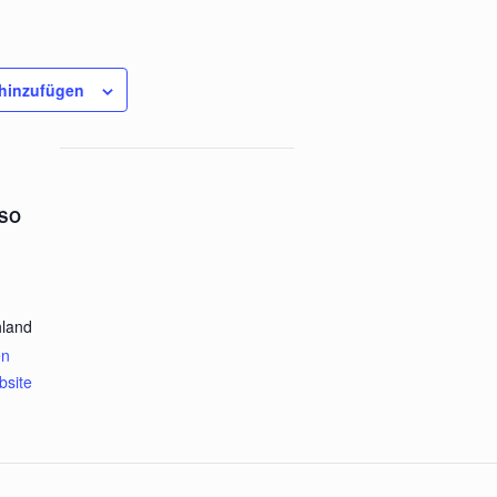
hinzufügen
SO
hland
en
bsite