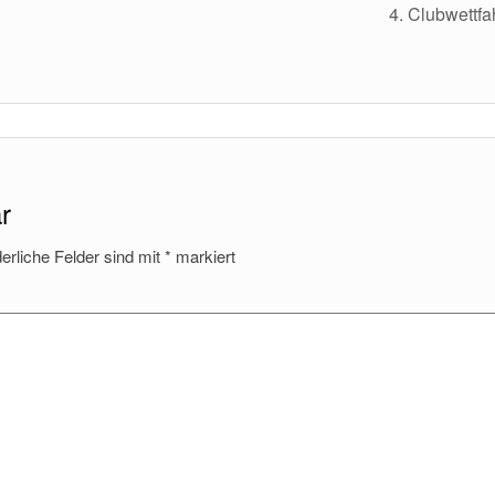
4. Clubwettfa
r
derliche Felder sind mit
*
markiert