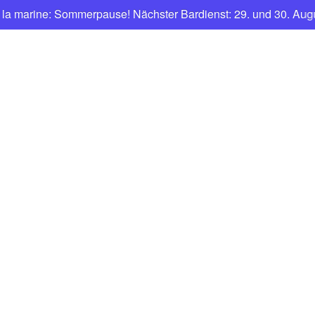
ine: Sommerpause! Nächster Bardienst: 29. und 30. August mit 
CNFT
Club Nautique Français de Tegel