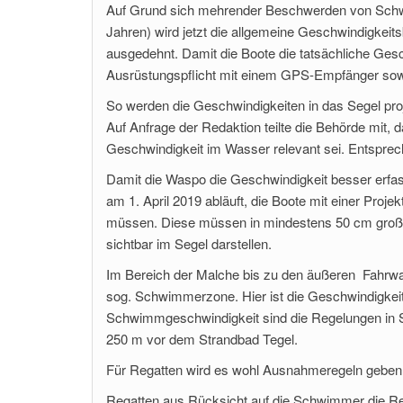
Auf Grund sich mehrender Beschwerden von Schwi
Jahren) wird jetzt die allgemeine Geschwindigkei
ausgedehnt. Damit die Boote die tatsächliche Gesc
Ausrüstungspflicht mit einem GPS-Empfänger sow
So werden die Geschwindigkeiten in das Segel proj
Auf Anfrage der Redaktion teilte die Behörde mit, 
Geschwindigkeit im Wasser relevant sei. Entsprech
Damit die Waspo die Geschwindigkeit besser erfass
am 1. April 2019 abläuft, die Boote mit einer Proj
müssen. Diese müssen in mindestens 50 cm großen
sichtbar im Segel darstellen.
Im Bereich der Malche bis zu den äußeren Fahrw
sog. Schwimmerzone. Hier ist die Geschwindigkei
Schwimmgeschwindigkeit sind die Regelungen in Sp
250 m vor dem Strandbad Tegel.
Für Regatten wird es wohl Ausnahmeregeln geben, al
Regatten aus Rücksicht auf die Schwimmer die R