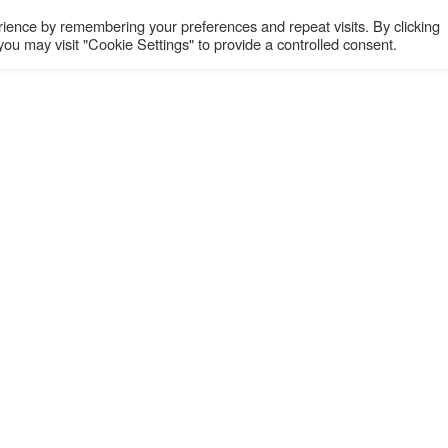
Bar de la marine: Sommerpause! Nächster Bardi
ience by remembering your preferences and repeat visits. By clicking
ou may visit "Cookie Settings" to provide a controlled consent.
CNFT
Club Nautique Français de Tegel