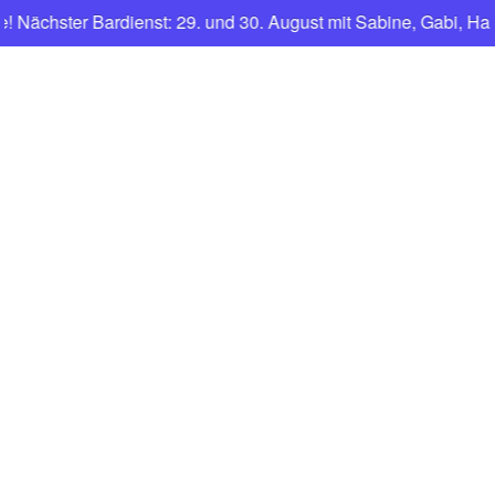
hster Bardienst: 29. und 30. August mit Sabine, Gabi, Harald
CNFT
Club Nautique Français de Tegel