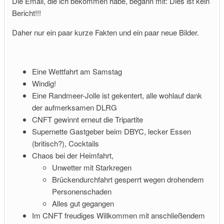
Die Email, die ich bekommen habe, begann mit: Dies ist kein
Bericht!!!
Daher nur ein paar kurze Fakten und ein paar neue Bilder.
Eine Wettfahrt am Samstag
Windig!
Eine Randmeer-Jolle ist gekentert, alle wohlauf dank
der aufmerksamen DLRG
nn!
CNFT gewinnt erneut die Tripartite
Supernette Gastgeber beim DBYC, lecker Essen
(britisch?), Cocktails
Chaos bei der Heimfahrt,
Unwetter mit Starkregen
Brückendurchfahrt gesperrt wegen drohendem
Personenschaden
Alles gut gegangen
Im CNFT freudiges Willkommen mit anschließendem