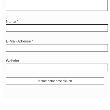
Name
*
E-Mail-Adresse
*
Website
t
l
t