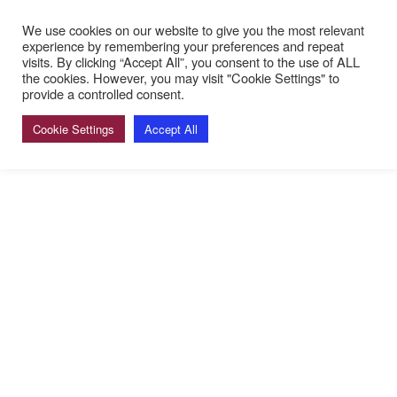
chster Bardienst: 29. und 30. August mit Sabine, Gabi, Haral
We use cookies on our website to give you the most relevant
experience by remembering your preferences and repeat
visits. By clicking “Accept All”, you consent to the use of ALL
the cookies. However, you may visit "Cookie Settings" to
provide a controlled consent.
Cookie Settings
Accept All
CNFT
Club Nautique Français de Tegel