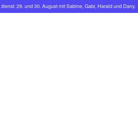
t: 29. und 30. August mit Sabine, Gabi, Harald und Dany.
CNFT
Club Nautique Français de Tegel