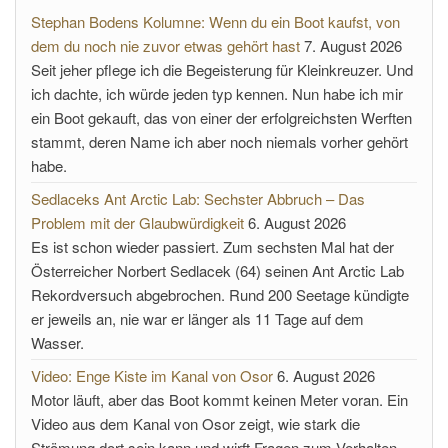
Stephan Bodens Kolumne: Wenn du ein Boot kaufst, von
dem du noch nie zuvor etwas gehört hast
7. August 2026
Seit jeher pflege ich die Begeisterung für Kleinkreuzer. Und
ich dachte, ich würde jeden typ kennen. Nun habe ich mir
ein Boot gekauft, das von einer der erfolgreichsten Werften
stammt, deren Name ich aber noch niemals vorher gehört
habe.
Sedlaceks Ant Arctic Lab: Sechster Abbruch – Das
Problem mit der Glaubwürdigkeit
6. August 2026
Es ist schon wieder passiert. Zum sechsten Mal hat der
Österreicher Norbert Sedlacek (64) seinen Ant Arctic Lab
Rekordversuch abgebrochen. Rund 200 Seetage kündigte
er jeweils an, nie war er länger als 11 Tage auf dem
Wasser.
Video: Enge Kiste im Kanal von Osor
6. August 2026
Motor läuft, aber das Boot kommt keinen Meter voran. Ein
Video aus dem Kanal von Osor zeigt, wie stark die
Strömung dort sein kann und wirft Fragen zum Verhalten