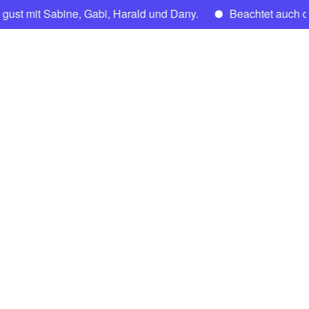
Sabine, Gabi, Harald und Dany.
Beachtet auch den Insta
CNFT
Club Nautique Français de Tegel