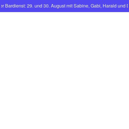
rdienst: 29. und 30. August mit Sabine, Gabi, Harald und Dan
CNFT
Club Nautique Français de Tegel