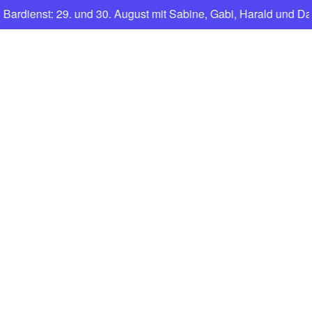
ienst: 29. und 30. August mit Sabine, Gabi, Harald und Dany.
CNFT
Club Nautique Français de Tegel